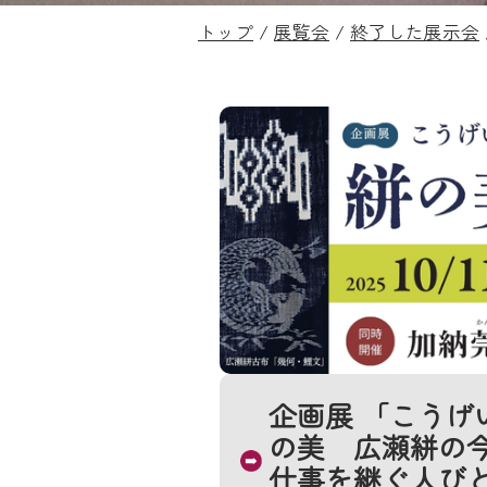
現
トップ
/
展覧会
/
終了した展示会
在
の
位
置：
企画展 「こうげ
の美 広瀬絣の
仕事を継ぐ人びと