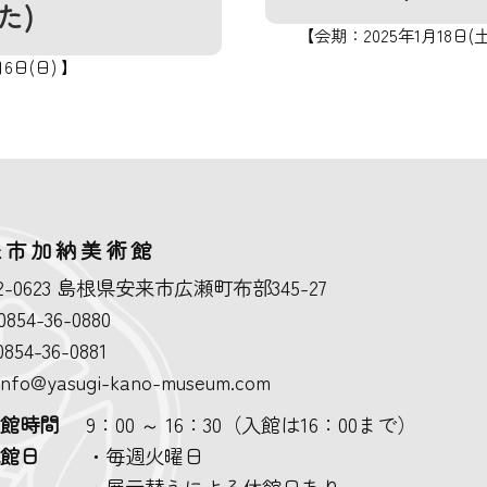
た)
【会期：2025年1月18日(土
6日(日) 】
来市加納美術館
2-0623
島根県安来市広瀬町布部345-27
0854-36-0880
0854-36-0881
.info@yasugi-kano-museum.com
開館時間
9：00 ～ 16：30（入館は16：00まで）
休館日
・毎週火曜日
・展示替えによる休館日あり