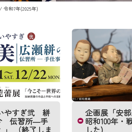
/
令和7年(2025年)
いやすぎ弐 絣
企画展「安部
今 伝習所―手
昭和100年・
 」 （終了しま
した)