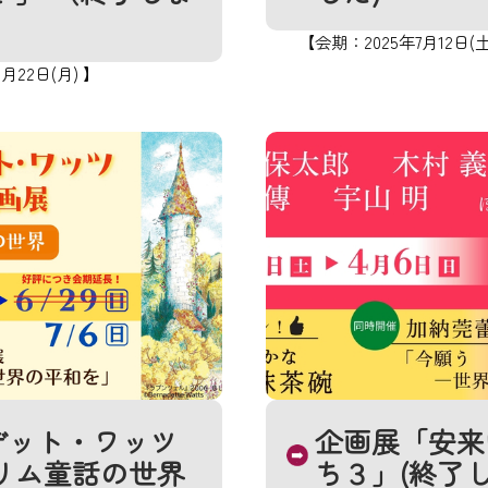
【会期：2025年7月12日(土
月22日(月) 】
デット・ワッツ
企画展「安来
リム童話の世界
ち３」(終了